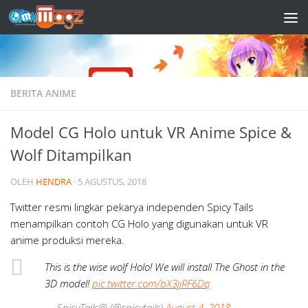
Skip to content
BERITA ANIME
Model CG Holo untuk VR Anime Spice &
Wolf Ditampilkan
OLEH
HENDRA
·
5 AGUSTUS, 2018
Twitter resmi lingkar pekarya independen Spicy Tails
menampilkan contoh CG Holo yang digunakan untuk VR
anime produksi mereka.
This is the wise wolf Holo! We will install The Ghost in the
3D model!
pic.twitter.com/bX3jjRF6Dq
— SpicyTails@ (@spicytails)
August 4, 2018