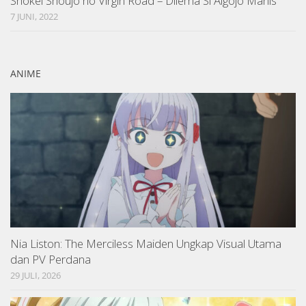
Shokei Shoujo no Virgin Road – Dilema Si Algojo Manis
7 JUNI, 2022
ANIME
Nia Liston: The Merciless Maiden Ungkap Visual Utama
dan PV Perdana
29 JULI, 2026