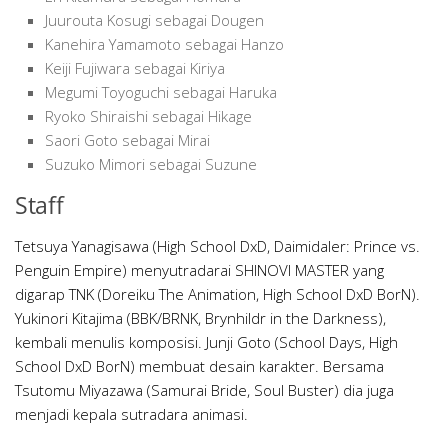
Juurouta Kosugi sebagai Dougen
Kanehira Yamamoto sebagai Hanzo
Keiji Fujiwara sebagai Kiriya
Megumi Toyoguchi sebagai Haruka
Ryoko Shiraishi sebagai Hikage
Saori Goto sebagai Mirai
Suzuko Mimori sebagai Suzune
Staff
Tetsuya Yanagisawa (High School DxD, Daimidaler: Prince vs.
Penguin Empire) menyutradarai SHINOVI MASTER yang
digarap TNK (Doreiku The Animation, High School DxD BorN).
Yukinori Kitajima (BBK/BRNK, Brynhildr in the Darkness),
kembali menulis komposisi. Junji Goto (School Days, High
School DxD BorN) membuat desain karakter. Bersama
Tsutomu Miyazawa (Samurai Bride, Soul Buster) dia juga
menjadi kepala sutradara animasi.