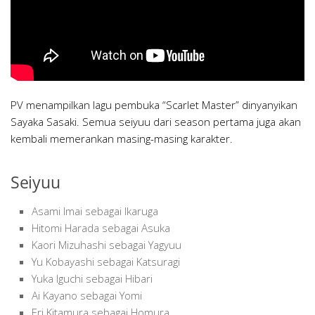
PV menampilkan lagu pembuka “Scarlet Master” dinyanyikan
Sayaka Sasaki. Semua seiyuu dari season pertama juga akan
kembali memerankan masing-masing karakter.
Seiyuu
Asami Imai sebagai Ikaruga
Hitomi Harada sebagai Asuka
Kaori Mizuhashi sebagai Yagyuu
Yu Kobayashi sebagai Katsuragi
Yuka Iguchi sebagai Hibari
Ai Kayano sebagai Yomi
Eri Kitamura sebagai Homura