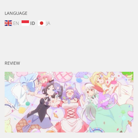
LANGUAGE
EN
ID
JA
REVIEW