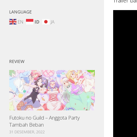
Trailer b
LANGUAGE
EN
ID
JA
REVIEW
Futoku no Guild – Anggota Party
Tambah Beban
31 DESEMBER, 2022