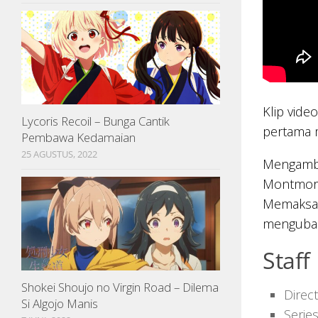
Klip vide
Lycoris Recoil – Bunga Cantik
pertama
Pembawa Kedamaian
25 AGUSTUS, 2022
Mengambil
Montmoren
Memaksa 
mengubah
Staff
Shokei Shoujo no Virgin Road – Dilema
Direct
Si Algojo Manis
Serie