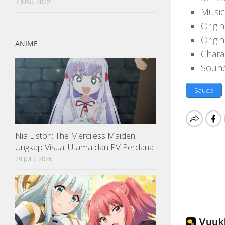
7 JUNI, 2022
Music
Origi
Origi
ANIME
Chara
Sound
Sauce
Nia Liston: The Merciless Maiden
Ungkap Visual Utama dan PV Perdana
29 JULI, 2026