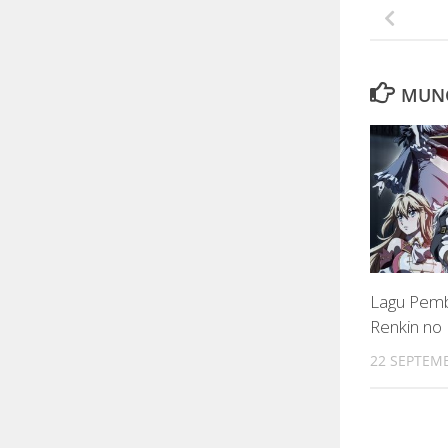
MUNG
Lagu Pemb
Renkin no 
22 SEPTEMB