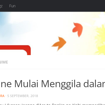
gz
Fun
NIME
nne Mulai Menggila dala
RA
·
5 SEPTEMBER, 2018