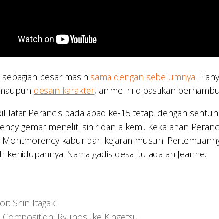
o sebagian besar masih
sama dengan sebelumnya
. Han
 maupun
desain karakter
, anime ini dipastikan berhamb
 latar Perancis pada abad ke-15 tetapi dengan sentuha
cy gemar meneliti sihir dan alkemi. Kekalahan Peranc
Montmorency kabur dari kejaran musuh. Pertemuannya
 kehidupannya. Nama gadis desa itu adalah Jeanne.
or: Shin Itagaki
s Composition: Ryunosuke Kingetsu