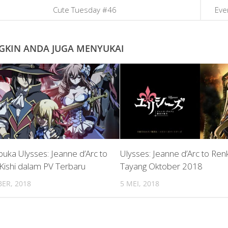
Cute Tuesday #46
Eve
KIN ANDA JUGA MENYUKAI
uka Ulysses: Jeanne d’Arc to
Ulysses: Jeanne d’Arc to Renk
Kishi dalam PV Terbaru
Tayang Oktober 2018
ER, 2018
5 MEI, 2018