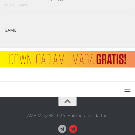
11 JULI, 2026
GAME
AMH Magz © 2026. Hak Cipta Terdaftar.