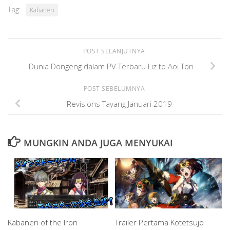
Tag:
Kabaneri
POST SELANJUTNYA
Dunia Dongeng dalam PV Terbaru Liz to Aoi Tori
POST SEBELUMNYA
Revisions Tayang Januari 2019
MUNGKIN ANDA JUGA MENYUKAI
Kabaneri of the Iron
Trailer Pertama Kotetsujo