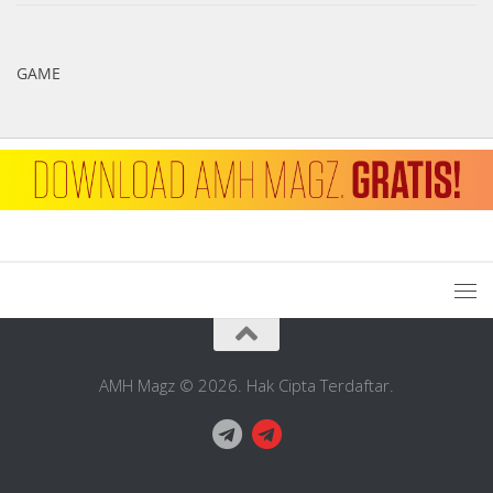
GAME
AMH Magz © 2026. Hak Cipta Terdaftar.