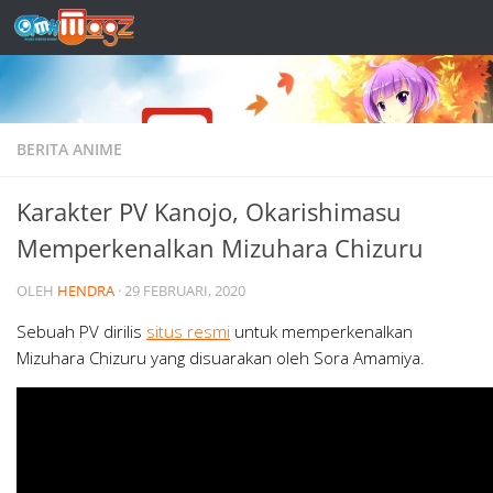
Skip to content
BERITA ANIME
Karakter PV Kanojo, Okarishimasu
Memperkenalkan Mizuhara Chizuru
OLEH
HENDRA
·
29 FEBRUARI, 2020
Sebuah PV dirilis
situs resmi
untuk memperkenalkan
Mizuhara Chizuru yang disuarakan oleh Sora Amamiya.