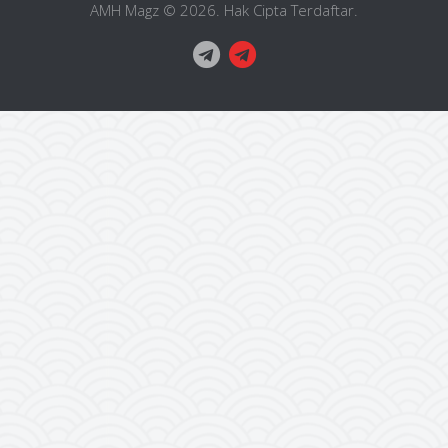
AMH Magz © 2026. Hak Cipta Terdaftar.