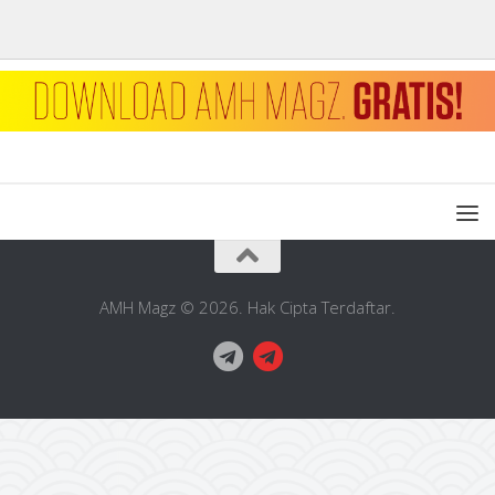
AMH Magz © 2026. Hak Cipta Terdaftar.