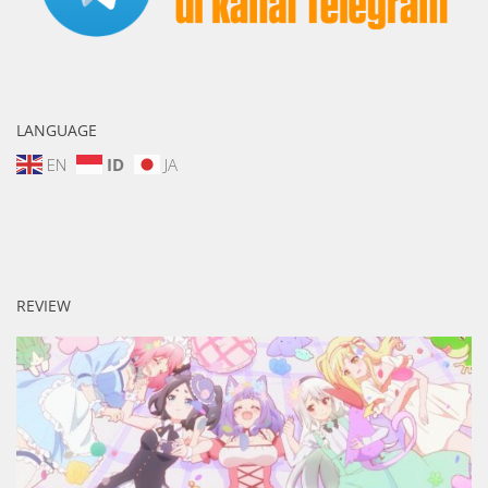
LANGUAGE
EN
ID
JA
REVIEW