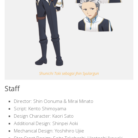
Shunichi Toki sebagai Jhin Syulargun
Staff
Director: Shin Oonuma & Mirai Minato
Script: Kento Shimoyama
Design Character: Kaori Sato
Additional Design: Shinpei Aoki
Mechanical Design: Yoshihiro Ujiie
Star Crest Design: Seita Takahashi, Hirotoshi Ikewaki