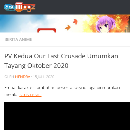
Skip to content
BERITA ANIME
PV Kedua Our Last Crusade Umumkan
Tayang Oktober 2020
OLEH
HENDRA
·
15 JULI, 2020
Empat karakter tambahan beserta seiyuu juga diumumkan
melalui
situs resmi
.