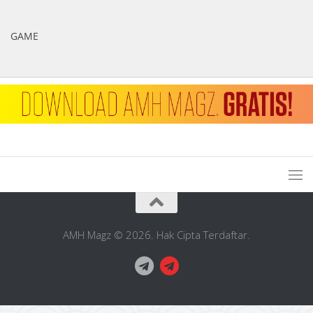
GAME
AMH Magz © 2026. Hak Cipta Terdaftar.