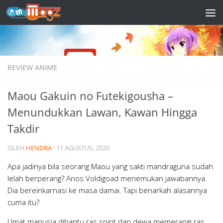
Skip to content
REVIEW ANIME
Maou Gakuin no Futekigousha –
Menundukkan Lawan, Kawan Hingga
Takdir
OLEH
HENDRA
·
11 AGUSTUS, 2020
Apa jadinya bila seorang Maou yang sakti mandraguna sudah
lelah berperang? Anos Voldigoad menemukan jawabannya.
Dia bereinkarnasi ke masa damai. Tapi benarkah alasannya
cuma itu?
Umat manusia dibantu ras spirit dan dewa memerangi ras