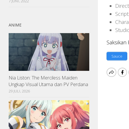
7 JUNI, 2022
Direc
Scrip
Chara
ANIME
Studi
Saksikan
Sauce
Nia Liston: The Merciless Maiden
Ungkap Visual Utama dan PV Perdana
29 JULI, 2026