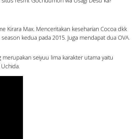
i situs resmi. Gochuumon wa Usagi Desu ka?
ime Kirara Max. Menceritakan keseharian Cocoa dkk
ul season kedua pada 2015. Juga mendapat dua OVA.
g merupakan seiyuu lima karakter utama yaitu
 Uchida.