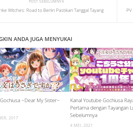
POST SEBELUMNYA
rike Witches: Road to Berlin Pastikan Tanggal Tayang
PV
KIN ANDA JUGA MENYUKAI
 Gochiusa ~Dear My Sister~
Kanal Youtube Gochiusa Ray
Pertama dengan Tayangan L
Sebelumnya
ER, 2017
4 MEI, 2021