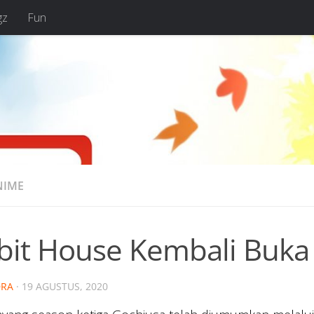
gz
Fun
NIME
bit House Kembali Buka
RA
·
19 AGUSTUS, 2020