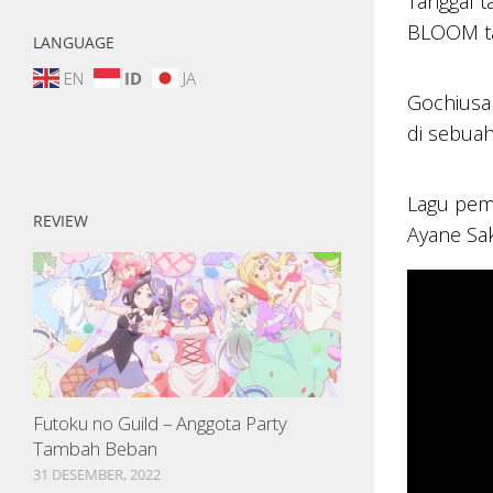
Tanggal 
BLOOM ta
LANGUAGE
EN
ID
JA
Gochiusa 
di sebuah
Lagu pemb
REVIEW
Ayane Sak
Futoku no Guild – Anggota Party
Tambah Beban
31 DESEMBER, 2022