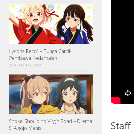
Lycoris Recoil – Bunga Cantik
Pembawa Kedamaian
25 AGUSTUS, 2022
Shokei Shoujo no Virgin Road – Dilema
Staff
Si Algojo Manis