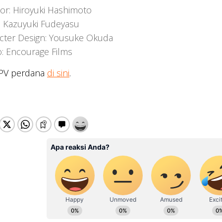
tor: Hiroyuki Hashimoto
t: Kazuyuki Fudeyasu
cter Design: Yousuke Okuda
o: Encourage Films
 PV perdana
di sini
.