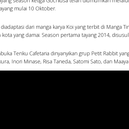
tayang season ketiga Gochiusa telah diumumkan melalu
yang mulai 10 Oktober.
diadaptasi dari manga karya Koi yang terbit di Manga T
 kota yang damai. Season pertama tayang 2014, disus
uka Tenku Cafetaria dinyanyikan grup Petit Rabbit yan
ura, Inori Minase, Risa Taneda, Satomi Sato, dan Maaya