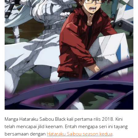
Manga Hataraku Saibou Black kali pertama rilis 2018. Kini
telah mencapai jilid keenam. Entah mengapa seri ini tayang
bersamaan dengan
Hataraku Saibou season kedua
.