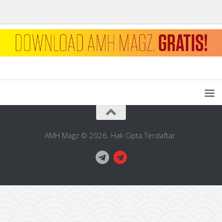
AMH Magz © 2026. Hak Cipta Terdaftar.