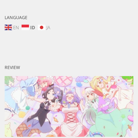
LANGUAGE
EN
ID
JA
REVIEW