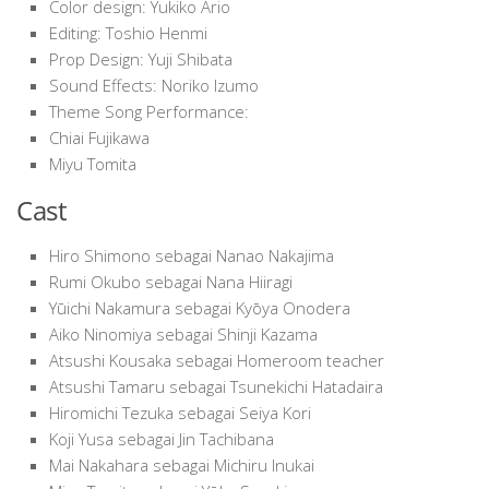
Color design: Yukiko Ario
Editing: Toshio Henmi
Prop Design: Yuji Shibata
Sound Effects: Noriko Izumo
Theme Song Performance:
Chiai Fujikawa
Miyu Tomita
Cast
Hiro Shimono sebagai Nanao Nakajima
Rumi Okubo sebagai Nana Hiiragi
Yūichi Nakamura sebagai Kyōya Onodera
Aiko Ninomiya sebagai Shinji Kazama
Atsushi Kousaka sebagai Homeroom teacher
Atsushi Tamaru sebagai Tsunekichi Hatadaira
Hiromichi Tezuka sebagai Seiya Kori
Koji Yusa sebagai Jin Tachibana
Mai Nakahara sebagai Michiru Inukai