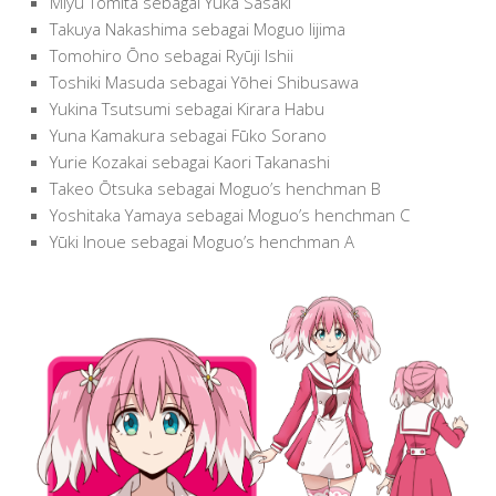
Miyu Tomita sebagai Yūka Sasaki
Takuya Nakashima sebagai Moguo Iijima
Tomohiro Ōno sebagai Ryūji Ishii
Toshiki Masuda sebagai Yōhei Shibusawa
Yukina Tsutsumi sebagai Kirara Habu
Yuna Kamakura sebagai Fūko Sorano
Yurie Kozakai sebagai Kaori Takanashi
Takeo Ōtsuka sebagai Moguo’s henchman B
Yoshitaka Yamaya sebagai Moguo’s henchman C
Yūki Inoue sebagai Moguo’s henchman A