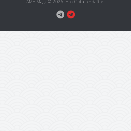
AMH Magz © 2026. Hak Cipta Terdaftar.