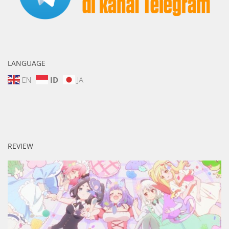
LANGUAGE
EN
ID
JA
REVIEW