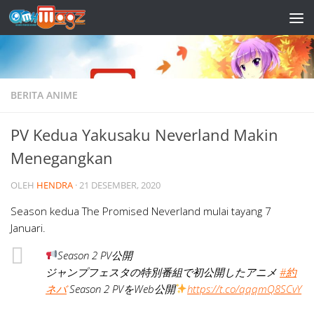
Skip to content
BERITA ANIME
PV Kedua Yakusaku Neverland Makin
Menegangkan
OLEH
HENDRA
·
21 DESEMBER, 2020
Season kedua The Promised Neverland mulai tayang 7
Januari.
Season 2 PV公開
ジャンプフェスタの特別番組で初公開したアニメ
#約
ネバ
Season 2 PVをWeb公開
https://t.co/qqqmQ8SCvY