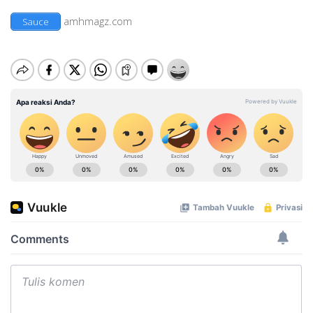
amhmagz.com
Sauce