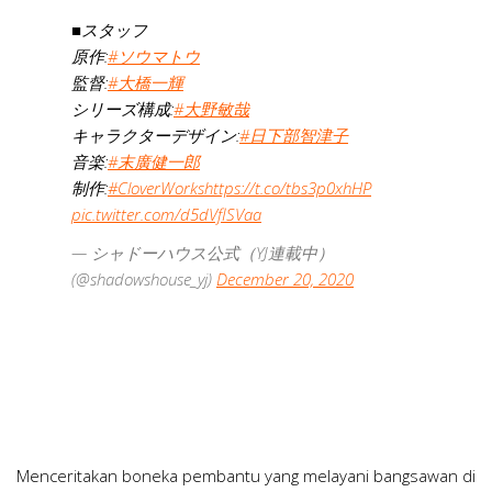
■スタッフ
原作:
#ソウマトウ
監督:
#大橋一輝
シリーズ構成:
#大野敏哉
キャラクターデザイン:
#日下部智津子
音楽:
#末廣健一郎
制作:
#CloverWorks
https://t.co/tbs3p0xhHP
pic.twitter.com/d5dVflSVaa
— シャドーハウス公式（YJ連載中）
(@shadowshouse_yj)
December 20, 2020
Menceritakan boneka pembantu yang melayani bangsawan di