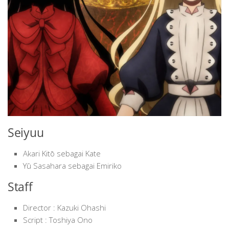
Seiyuu
Akari Kitō sebagai Kate
Yū Sasahara sebagai Emiriko
Staff
Director : Kazuki Ohashi
Script : Toshiya Ono