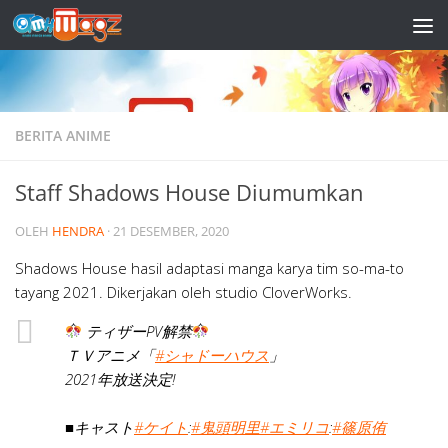
Skip to content
BERITA ANIME
Staff Shadows House Diumumkan
OLEH
HENDRA
·
21 DESEMBER, 2020
Shadows House hasil adaptasi manga karya tim so-ma-to
tayang 2021. Dikerjakan oleh studio CloverWorks.
ティザーPV解禁
ＴＶアニメ「
#シャドーハウス
」
2021年放送決定!
■キャスト
#ケイト
:
#鬼頭明里
#エミリコ
:
#篠原侑