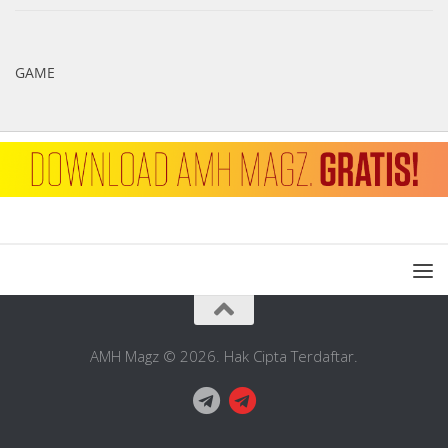
GAME
1
AMH Magz © 2026. Hak Cipta Terdaftar.