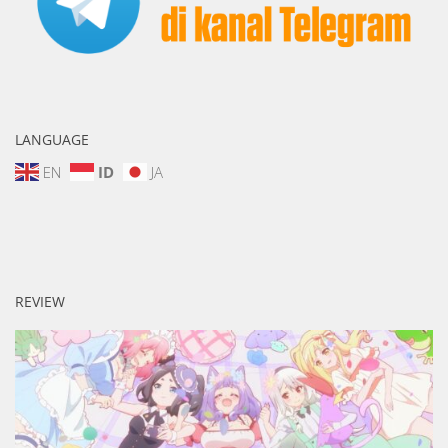
LANGUAGE
EN
ID
JA
REVIEW