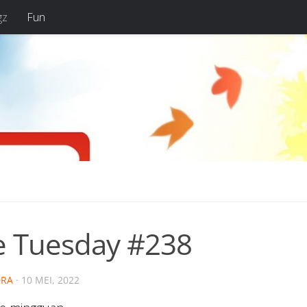
gz
Fun
e Tuesday #238
RA
·
10 MEI, 2022