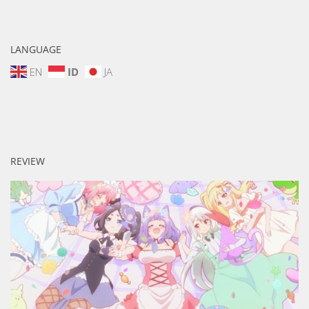
LANGUAGE
EN
ID
JA
REVIEW