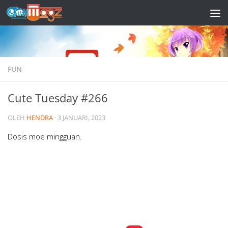
Skip to content
FUN
Cute Tuesday #266
OLEH
HENDRA
·
3 JANUARI, 2023
Dosis moe mingguan.