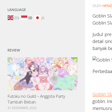
OLEH
HEND
LANGUAGE
Goblin Sl
EN
ID
JA
Goblin Sl
Judul pre
detail si
banyak be
REVIEW
Perbedaan
Goblin Sl
Futoku no Guild – Anggota Party
goblin. I
Tambah Beban
memusnah
31 DESEMBER, 2022