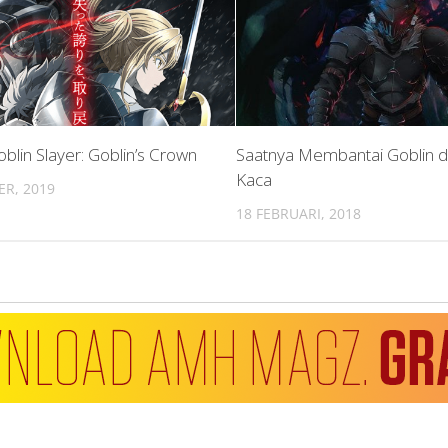
blin Slayer: Goblin’s Crown
Saatnya Membantai Goblin d
Kaca
ER, 2019
18 FEBRUARI, 2018