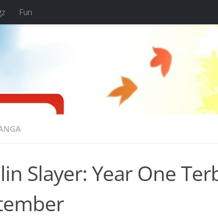
gz
Fun
MANGA
in Slayer: Year One Terb
tember