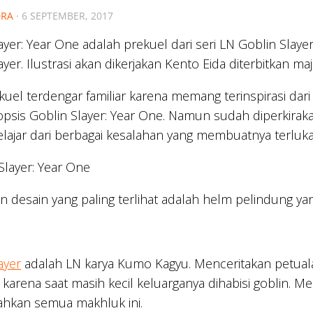
RA
·
6 SEPTEMBER, 2017
ayer: Year One adalah prekuel dari seri LN Goblin Slay
ayer. Ilustrasi akan dikerjakan Kento Eida diterbitkan
kuel terdengar familiar karena memang terinspirasi dar
nopsis Goblin Slayer: Year One. Namun sudah diperkirak
lajar dari berbagai kesalahan yang membuatnya terluka
 desain yang paling terlihat adalah helm pelindung ya
ayer
adalah LN karya Kumo Kagyu. Menceritakan petua
ni karena saat masih kecil keluarganya dihabisi goblin
kan semua makhluk ini.