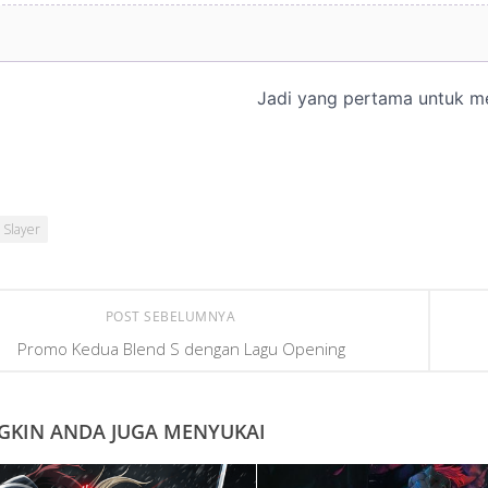
 Slayer
POST SEBELUMNYA
Promo Kedua Blend S dengan Lagu Opening
KIN ANDA JUGA MENYUKAI