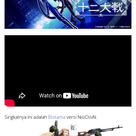
Singkatnya ini adalah
Etotama
versi NisiOisiN.