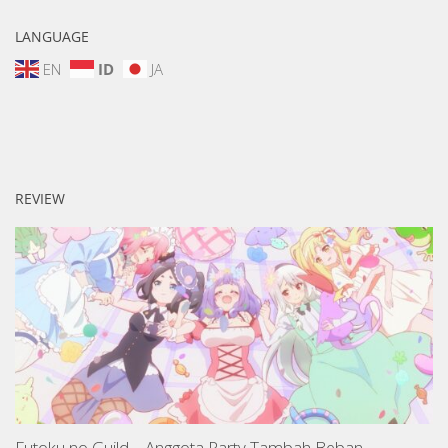
LANGUAGE
EN
ID
JA
REVIEW
Futoku no Guild – Anggota Party Tambah Beban