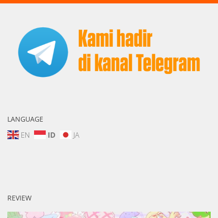
LANGUAGE
EN
ID
JA
REVIEW