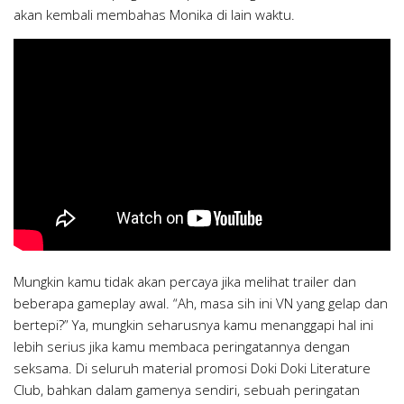
akan kembali membahas Monika di lain waktu.
Mungkin kamu tidak akan percaya jika melihat trailer dan
beberapa gameplay awal. “Ah, masa sih ini VN yang gelap dan
bertepi?” Ya, mungkin seharusnya kamu menanggapi hal ini
lebih serius jika kamu membaca peringatannya dengan
seksama. Di seluruh material promosi Doki Doki Literature
Club, bahkan dalam gamenya sendiri, sebuah peringatan