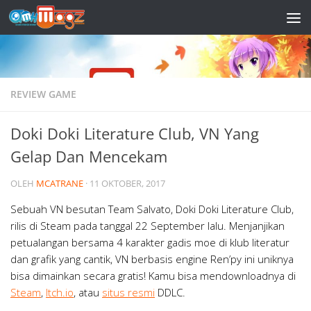
Skip to content
REVIEW GAME
Doki Doki Literature Club, VN Yang
Gelap Dan Mencekam
OLEH
MCATRANE
·
11 OKTOBER, 2017
Sebuah VN besutan Team Salvato, Doki Doki Literature Club,
rilis di Steam pada tanggal 22 September lalu. Menjanjikan
petualangan bersama 4 karakter gadis moe di klub literatur
dan grafik yang cantik, VN berbasis engine Ren’py ini uniknya
bisa dimainkan secara gratis! Kamu bisa mendownloadnya di
Steam
,
Itch.io
, atau
situs resmi
DDLC.