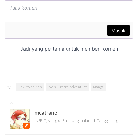
Tag:
Hokuto no Ken
Jojo's Bizarre Adventure
Manga
mcatrane
INFP-T, siang di Bandung malam di Tenggarong