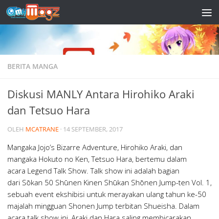
Skip to content
BERITA MANGA
Diskusi MANLY Antara Hirohiko Araki
dan Tetsuo Hara
OLEH
MCATRANE
·
14 SEPTEMBER, 2017
Mangaka Jojo’s Bizarre Adventure, Hirohiko Araki, dan
mangaka Hokuto no Ken, Tetsuo Hara, bertemu dalam
acara Legend Talk Show. Talk show ini adalah bagian
dari Sōkan 50 Shūnen Kinen Shūkan Shōnen Jump-ten Vol. 1,
sebuah event ekshibisi untuk merayakan ulang tahun ke-50
majalah mingguan Shonen Jump terbitan Shueisha. Dalam
acara talk show ini, Araki dan Hara saling membicarakan