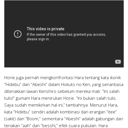
Horie juga pernah mengkonfrontasi Hara tentang kata ikonik
“Hidebu” dan “Abeshi” dalam Hokuto no Ken, yang senantiasa
diteriakkan lawan Kenshiro sebelum mereka mati. “Ini salah
tulis!” gumam Hara menirukan Horie. “Ini bukan salah tulis.
Saya sudah memikirkan hal ini,” tambahnya. Menurut Hara,
kata “Hidebu” sendiri adalah kombinasi dari erangan “itee”
(sakit) dan “Boom,” sementara “Abeshi” adalah gabungan dari
teriakan “aah” dan “besshi,” efek suara pukulan. Hara