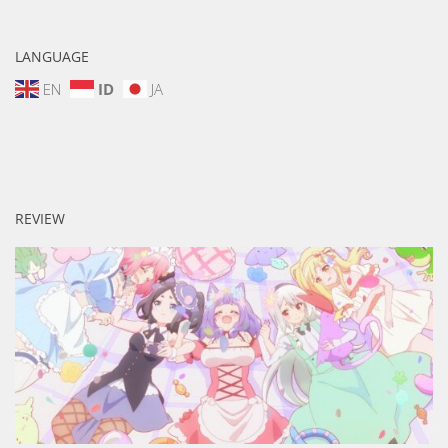
LANGUAGE
EN
ID
JA
REVIEW