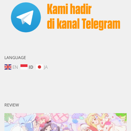
LANGUAGE
EN
ID
JA
REVIEW