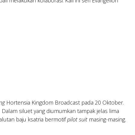
i melakukan kolaborasi. Kali ini seri Evangelion
ing
Hortensia Kingdom Broadcast pada 20 Oktober.
s. Dalam siluet yang diumumkan tampak jelas lima
alutan baju ksatria bermotif
pilot suit
masing-masing.