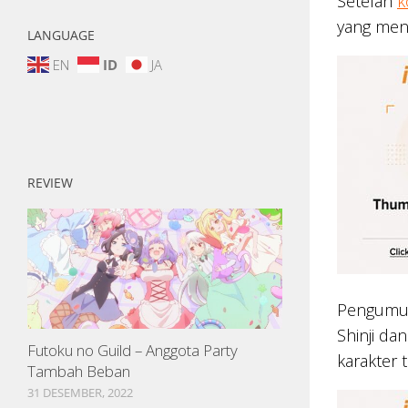
Setelah
k
yang mend
LANGUAGE
EN
ID
JA
REVIEW
Pengumum
Shinji da
Futoku no Guild – Anggota Party
karakter 
Tambah Beban
31 DESEMBER, 2022