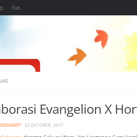
gz
Fun
AME
borasi Evangelion X Hor
EDOG0097
·
22 OKTOBER, 2017