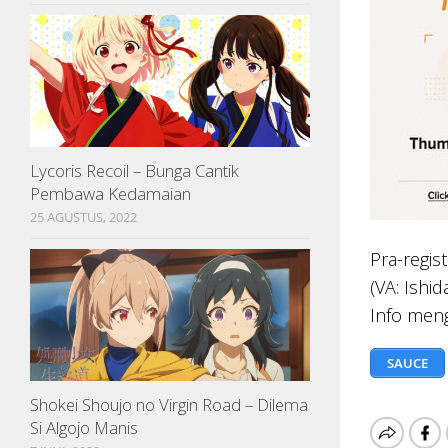
Lycoris Recoil – Bunga Cantik
Pembawa Kedamaian
25 AGUSTUS, 2022
Pra-regis
(VA: Ishi
Info meng
SAUCE
Shokei Shoujo no Virgin Road – Dilema
Si Algojo Manis