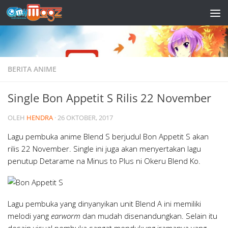
Skip to content
BERITA ANIME
Single Bon Appetit S Rilis 22 November
OLEH
HENDRA
·
26 OKTOBER, 2017
Lagu pembuka anime Blend S berjudul Bon Appetit S akan
rilis 22 November. Single ini juga akan menyertakan lagu
penutup Detarame na Minus to Plus ni Okeru Blend Ko.
Lagu pembuka yang dinyanyikan unit Blend A ini memiliki
melodi yang
earworm
dan mudah disenandungkan. Selain itu
desain visual pembuka sangat mendukung iramanya yang