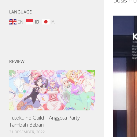
Dosis mo
LANGUAGE
EN
ID
JA
REVIEW
Futoku no Guild – Anggota Party
Tambah Beban
31 DESEMBER, 2022