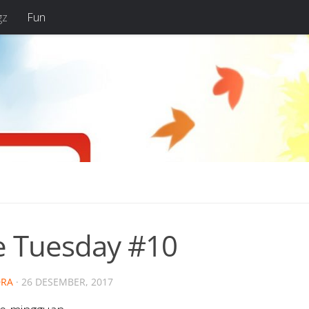
gz
Fun
e Tuesday #10
RA
·
26 DESEMBER, 2017