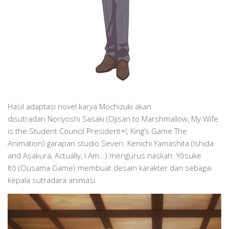
Hasil adaptasi novel karya Mochizuki akan
disutradari Noriyoshi Sasaki (Ojisan to Marshmallow, My Wife
is the Student Council President+!, King’s Game The
Animation) garapan studio Seven. Kenichi Yamashita (Ishida
and Asakura, Actually, I Am…) mengurus naskah. Yōsuke
Itō (Ousama Game) membuat desain karakter dan sebagai
kepala sutradara animasi.