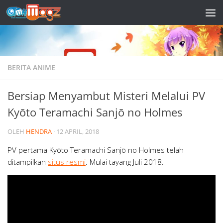
Skip to content
BERITA ANIME
Bersiap Menyambut Misteri Melalui PV
Kyōto Teramachi Sanjō no Holmes
OLEH
HENDRA
·
12 APRIL, 2018
PV pertama Kyōto Teramachi Sanjō no Holmes telah
ditampilkan
situs resmi
. Mulai tayang Juli 2018.