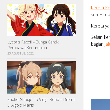
Kereta K
seri Hibi
Kereta ya
Selain ke
Lycoris Recoil – Bunga Cantik
bagian
jal
Pembawa Kedamaian
25 AGUSTUS, 2022
Shokei Shoujo no Virgin Road – Dilema
Si Algojo Manis