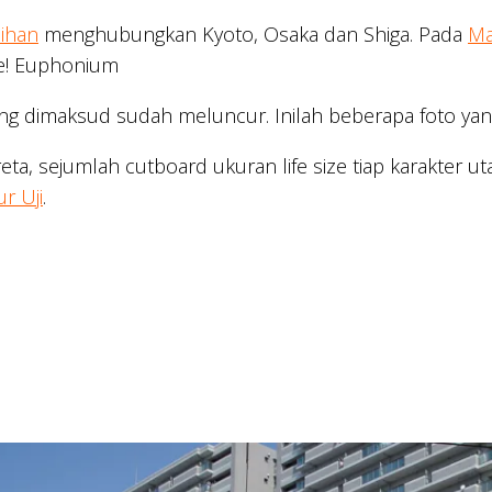
eihan
menghubungkan Kyoto, Osaka dan Shiga. Pada
Ma
ke! Euphonium
ng dimaksud sudah meluncur. Inilah beberapa foto yan
reta, sejumlah cutboard ukuran life size tiap karakter u
ur Uji
.