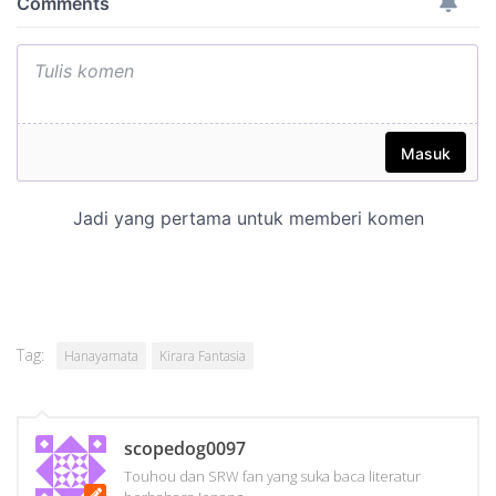
Tag:
Hanayamata
Kirara Fantasia
scopedog0097
Touhou dan SRW fan yang suka baca literatur