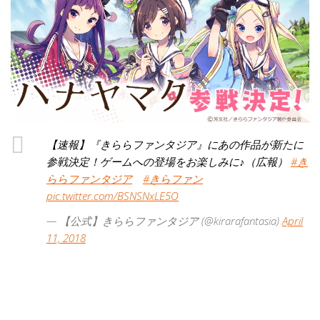
【速報】『きららファンタジア』にあの作品が新たに
参戦決定！ゲームへの登場をお楽しみに♪（広報）
#き
ららファンタジア
#きらファン
pic.twitter.com/BSNSNxLE5O
— 【公式】きららファンタジア (@kirarafantasia)
April
11, 2018