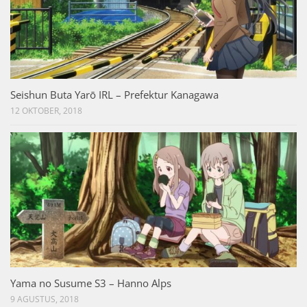
Seishun Buta Yarō IRL – Prefektur Kanagawa
12 OKTOBER, 2018
Yama no Susume S3 – Hanno Alps
9 AGUSTUS, 2018