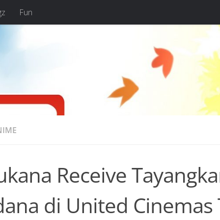
gz
Fun
NIME
ukana Receive Tayangka
dana di United Cinemas