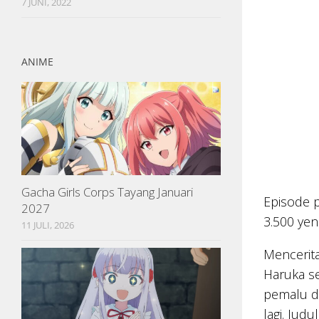
7 JUNI, 2022
ANIME
Gacha Girls Corps Tayang Januari
Episode p
2027
3.500 yen
11 JULI, 2026
Mencerita
Haruka se
pemalu d
lagi. Jud