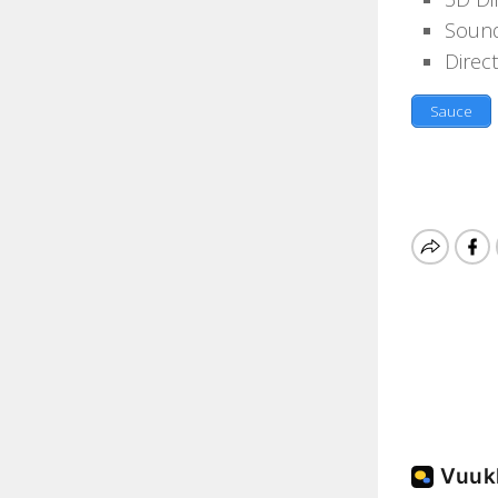
Sound 
Direc
Sauce