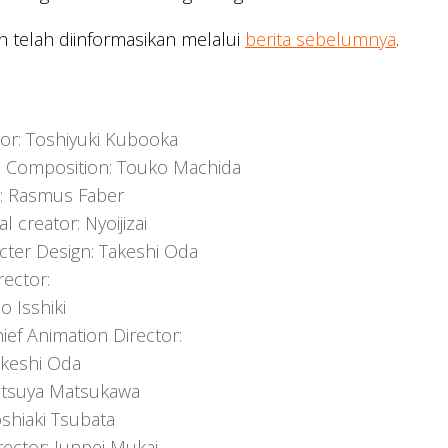
in telah diinformasikan melalui
berita sebelumnya
.
tor: Toshiyuki Kubooka
s Composition: Touko Machida
: Rasmus Faber
al creator: Nyoijizai
cter Design: Takeshi Oda
rector:
o Isshiki
ief Animation Director:
keshi Oda
etsuya Matsukawa
shiaki Tsubata
rector: Junpei Mukai