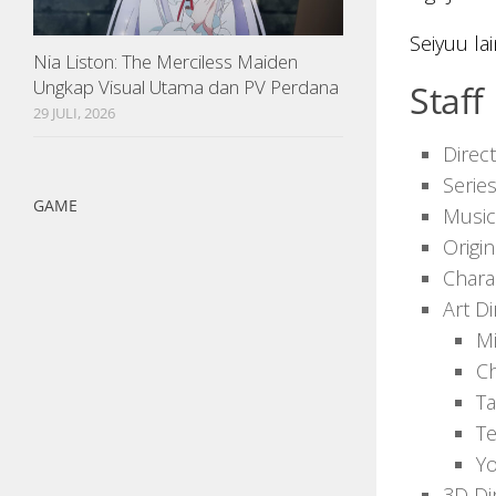
Seiyuu la
Nia Liston: The Merciless Maiden
Ungkap Visual Utama dan PV Perdana
Staff
29 JULI, 2026
Direc
Serie
GAME
Music
Origin
Chara
Art Di
Mi
Ch
Ta
T
Yo
3D Di