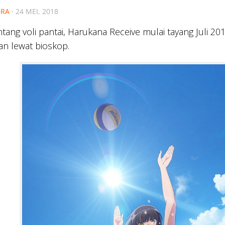
RA
·
24 MEI, 2018
tang voli pantai, Harukana Receive mulai tayang Juli 
an lewat bioskop.