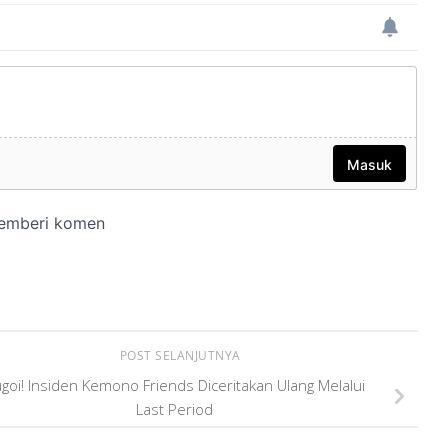
POST SELANJUTNYA
goi! Insiden Kemono Friends Diceritakan Ulang Melalui
Last Period