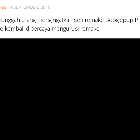
RA
·
4 SEPTEMBER, 2018
diunggah ulang mengingatkan seri remake Boogiepop Ph
 kembali dipercaya mengurusi remake.