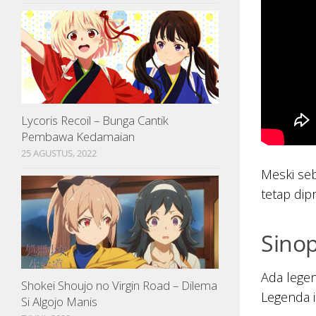
Lycoris Recoil – Bunga Cantik
Pembawa Kedamaian
25 AGUSTUS, 2022
Meski seb
tetap dip
Sinop
Ada legen
Shokei Shoujo no Virgin Road – Dilema
Legenda i
Si Algojo Manis