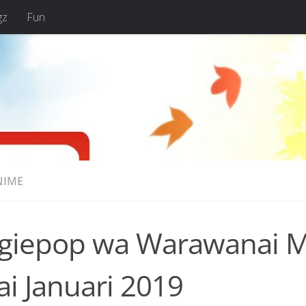
gz
Fun
NIME
giepop wa Warawanai M
i Januari 2019