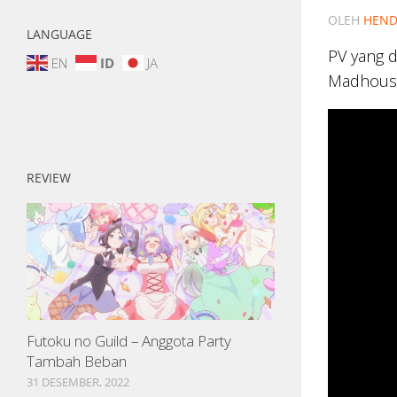
OLEH
HEND
LANGUAGE
PV yang 
EN
ID
JA
Madhouse
REVIEW
Futoku no Guild – Anggota Party
Tambah Beban
31 DESEMBER, 2022