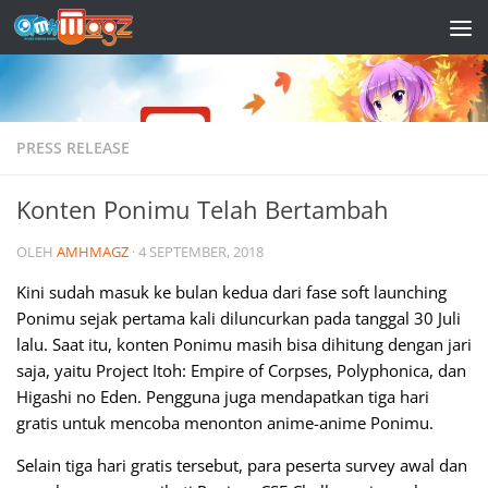
Skip to content
PRESS RELEASE
Konten Ponimu Telah Bertambah
OLEH
AMHMAGZ
·
4 SEPTEMBER, 2018
Kini sudah masuk ke bulan kedua dari fase
soft launching
Ponimu sejak pertama kali diluncurkan pada tanggal 30 Juli
lalu. Saat itu, konten Ponimu masih bisa dihitung dengan jari
saja, yaitu Project Itoh: Empire of Corpses, Polyphonica, dan
Higashi no Eden. Pengguna juga mendapatkan tiga hari
gratis untuk mencoba menonton anime-anime Ponimu.
Selain tiga hari gratis tersebut, para peserta survey awal dan