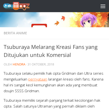
Skip to content
BERITA ANIME
Tsuburaya Melarang Kreasi Fans yang
Ditujukan untuk Komersial
OLEH
HENDRA
·
31 OKTOBER, 2018
Tsuburaya selaku pemilik hak cipta Gridman dan Ultra series
mengeluarkan
pernyataan
larangan kreasi oleh fans. Karena
hal ini sangat kecil kemungkinan akan ada yang membuat
doujin SSSS.Gridman.
Tsuburaya memiliki sejarah panjang terkait kecolongan hak
cipta. Salah satunya Ultraman yang pernah diklaim oleh