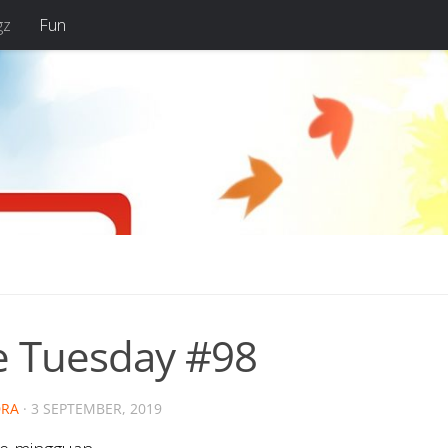
gz
Fun
e Tuesday #98
RA
·
3 SEPTEMBER, 2019