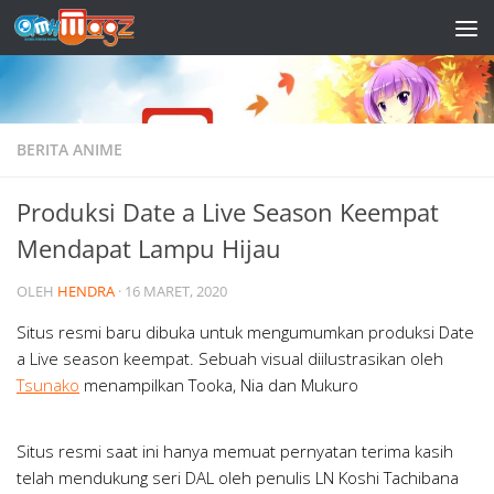
Skip to content
BERITA ANIME
Produksi Date a Live Season Keempat
Mendapat Lampu Hijau
OLEH
HENDRA
·
16 MARET, 2020
Situs resmi baru dibuka untuk mengumumkan produksi Date
a Live season keempat. Sebuah visual diilustrasikan oleh
Tsunako
menampilkan Tooka, Nia dan Mukuro
Situs resmi saat ini hanya memuat pernyatan terima kasih
telah mendukung seri DAL oleh penulis LN Koshi Tachibana