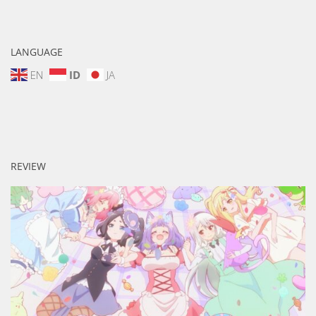
LANGUAGE
EN
ID
JA
REVIEW