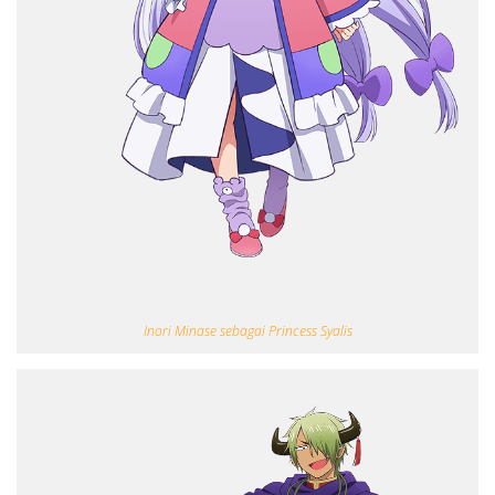
Inori Minase sebagai Princess Syalis