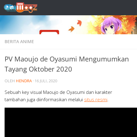
Skip to content
BERITA ANIME
PV Maoujo de Oyasumi Mengumumkan
Tayang Oktober 2020
OLEH
HENDRA
·
16 JULI, 2020
Sebuah key visual Maoujo de Oyasumi dan karakter
tambahan juga diinformasikan melalui
situs resmi
.