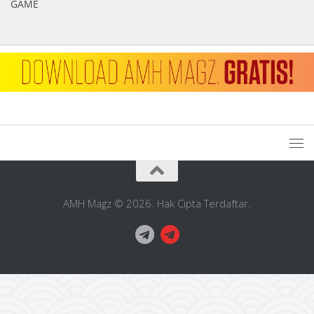
GAME
AMH Magz © 2026. Hak Cipta Terdaftar.