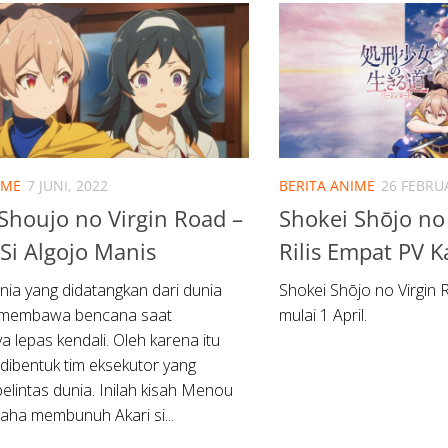
IME
7 JUNI, 2022
BERITA ANIME
26 FEBRUA
Shoujo no Virgin Road –
Shokei Shōjo no
Si Algojo Manis
Rilis Empat PV K
unia yang didatangkan dari dunia
Shokei Shōjo no Virgin
ng membawa bencana saat
mulai 1 April.
a lepas kendali. Oleh karena itu
 dibentuk tim eksekutor yang
lintas dunia. Inilah kisah Menou
aha membunuh Akari si...