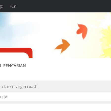
gz
Fun
IL PENCARIAN
a kunci "
virgin road
".