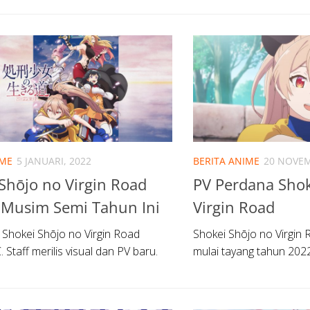
IME
5 JANUARI, 2022
BERITA ANIME
20 NOVEM
Shōjo no Virgin Road
PV Perdana Shok
 Musim Semi Tahun Ini
Virgin Road
i Shokei Shōjo no Virgin Road
Shokei Shōjo no Virgin R
. Staff merilis visual dan PV baru.
mulai tayang tahun 2022