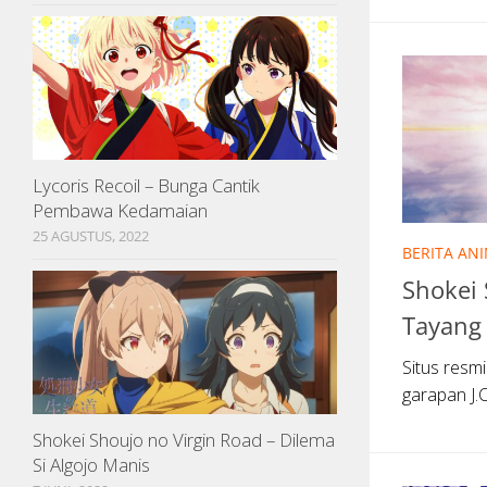
Lycoris Recoil – Bunga Cantik
Pembawa Kedamaian
25 AGUSTUS, 2022
BERITA AN
Shokei 
Tayang
Situs resm
garapan J.C
Shokei Shoujo no Virgin Road – Dilema
Si Algojo Manis