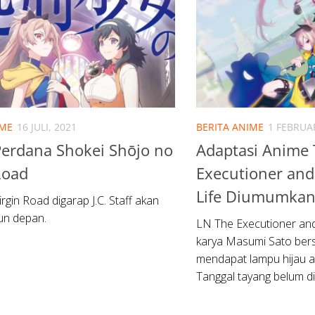
IME
16 JULI, 2021
BERITA ANIME
1 FEBRUAR
Perdana Shokei Shōjo no
Adaptasi Anime
Road
Executioner and
Life Diumumka
rgin Road digarap J.C. Staff akan
un depan.
LN The Executioner and
karya Masumi Sato bersa
mendapat lampu hijau a
Tanggal tayang belum di