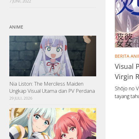
7 JUNI, 2022
ANIME
BERITA AN
Visual 
Virgin 
Nia Liston: The Merciless Maiden
Shōjo no Vi
Ungkap Visual Utama dan PV Perdana
tayang tah
29 JULI, 2026