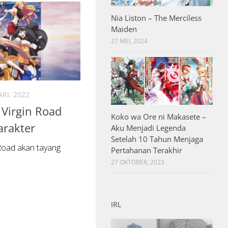
Nia Liston – The Merciless
Maiden
27 MEI, 2024
RI, 2022
 Virgin Road
Koko wa Ore ni Makasete –
arakter
Aku Menjadi Legenda
Setelah 10 Tahun Menjaga
 Road akan tayang
Pertahanan Terakhir
27 OKTOBER, 2023
IRL