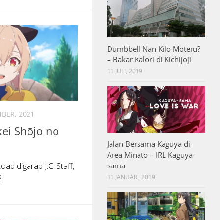
Dumbbell Nan Kilo Moteru?
– Bakar Kalori di Kichijoji
11 JULI, 2019
BER, 2021
ei Shōjo no
Jalan Bersama Kaguya di
Area Minato – IRL Kaguya-
oad digarap J.C. Staff,
sama
.
31 JANUARI, 2019