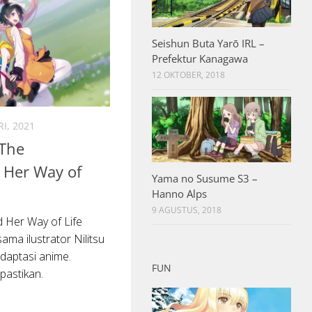
Seishun Buta Yarō IRL –
Prefektur Kanagawa
12 OKTOBER, 2018
I, 2021
 The
 Her Way of
Yama no Susume S3 –
n
Hanno Alps
9 AGUSTUS, 2018
 Her Way of Life
ma ilustrator Nilitsu
daptasi anime.
FUN
pastikan.