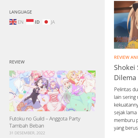
LANGUAGE
EN
ID
JA
REVIEW AN
REVIEW
Shokei 
Dilema 
Pelintas d
lain seri
kekuatanny
sejak lama
Futoku no Guild – Anggota Party
memburu pe
Tambah Beban
yang berus
31 DESEMBER, 2022