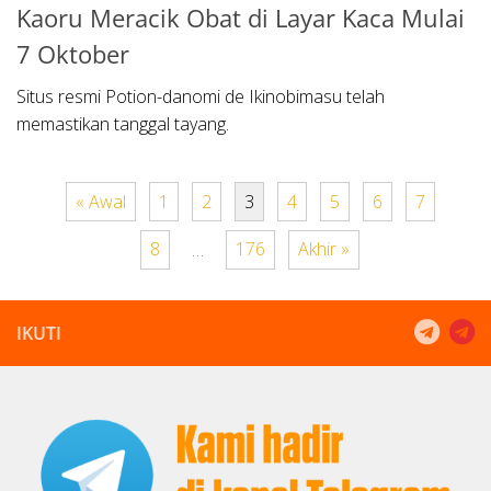
Kaoru Meracik Obat di Layar Kaca Mulai
7 Oktober
Situs resmi Potion-danomi de Ikinobimasu telah
memastikan tanggal tayang.
« Awal
1
2
3
4
5
6
7
8
…
176
Akhir »
IKUTI