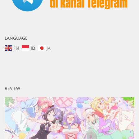
LANGUAGE
EN
ID
JA
REVIEW