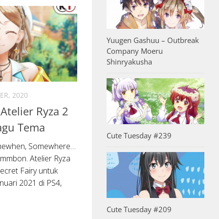
Yuugen Gashuu – Outbreak
Company Moeru
Shinryakusha
ER, 2020
telier Ryza 2
agu Tema
Cute Tuesday #239
omewhen, Somewhere…
ammbon. Atelier Ryza
ecret Fairy untuk
anuari 2021 di PS4,
Cute Tuesday #209