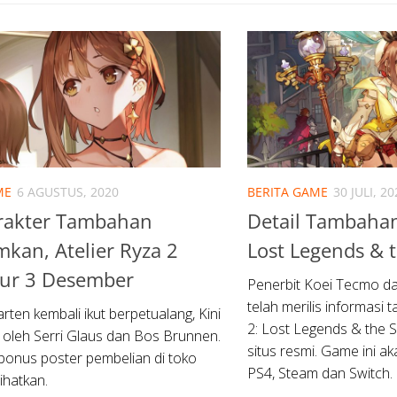
ME
6 AGUSTUS, 2020
BERITA GAME
30 JULI, 20
arakter Tambahan
Detail Tambahan 
kan, Atelier Ryza 2
Lost Legends & t
ur 3 Desember
Penerbit Koei Tecmo 
telah merilis informasi
ten kembali ikut berpetualang, Kini
2: Lost Legends & the S
 oleh Serri Glaus dan Bos Brunnen.
situs resmi. Game ini aka
onus poster pembelian di toko
PS4, Steam dan Switch.
lihatkan.