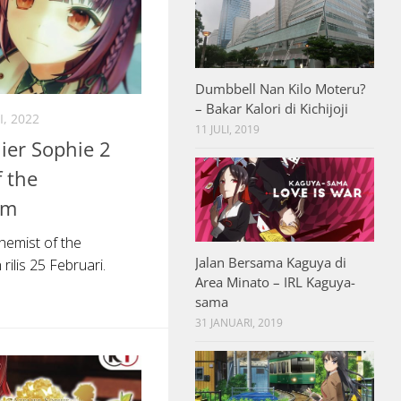
Dumbbell Nan Kilo Moteru?
– Bakar Kalori di Kichijoji
I, 2022
11 JULI, 2019
lier Sophie 2
 the
am
hemist of the
Jalan Bersama Kaguya di
ilis 25 Februari.
Area Minato – IRL Kaguya-
sama
31 JANUARI, 2019