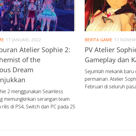
ME
17 JANUARI, 2022
BERITA GAME
17 NOVEM
uran Atelier Sophie 2:
PV Atelier Sophi
hemist of the
Gameplay dan K
ious Dream
Sejumlah mekanik baru
unjukkan
permainan. Atelier Sophi
Februari di seluruh pasa
phie 2 menggunakan Seamless
ng memungkinkan serangan team.
rilis di PS4, Switch dan PC pada 25