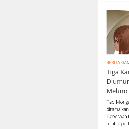
BERITA GA
Tiga K
Diumum
Melunc
Tao Mongar
diramaikan
Beberapa b
telah diper