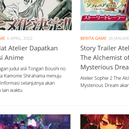
IME
6 APRIL, 2022
BERITA GAME
30 JANUAR
at Atelier Dapatkan
Story Trailer Ate
si Anime
The Alchemist of
Mysterious Dre
an judul asli Tongari Boushi no
arya Kamome Shirahama menuju
Atelier Sophie 2 The Alc
 Informasi selanjutnya akan
Mysterious Dream akan r
lain waktu.