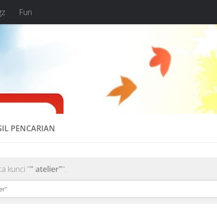
gz
Fun
SIL PENCARIAN
a kunci "
" atelier"
".