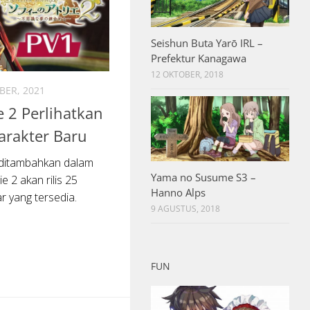
Seishun Buta Yarō IRL –
Prefektur Kanagawa
12 OKTOBER, 2018
BER, 2021
e 2 Perlihatkan
arakter Baru
 ditambahkan dalam
Yama no Susume S3 –
e 2 akan rilis 25
Hanno Alps
r yang tersedia.
9 AGUSTUS, 2018
FUN