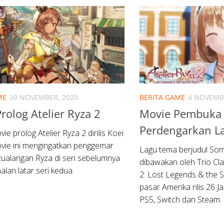
ME
30 NOVEMBER, 2020
BERITA GAME
4 NOVEMB
rolog Atelier Ryza 2
Movie Pembuka A
Perdengarkan L
e prolog Atelier Ryza 2 dirilis Koei
vie ini mengingatkan penggemar
Lagu tema berjudul S
ualangan Ryza di seri sebelumnya
dibawakan oleh Trio Cl
lan latar seri kedua.
2: Lost Legends & the S
pasar Amerika rilis 26 J
PS5, Switch dan Steam.