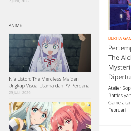
7 JUNI, 2022
ANIME
BERITA GA
Pertemp
The Alc
Myster
Dipert
Nia Liston: The Merciless Maiden
Ungkap Visual Utama dan PV Perdana
Atelier So
29 JULI, 2026
Battles ya
Game akan 
Februari.