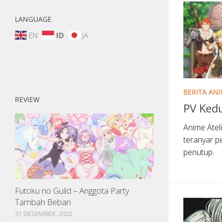
LANGUAGE
EN
ID
JA
BERITA AN
REVIEW
PV Kedu
Anime Atel
teranyar p
penutup.
Futoku no Guild – Anggota Party
Tambah Beban
31 DESEMBER, 2022