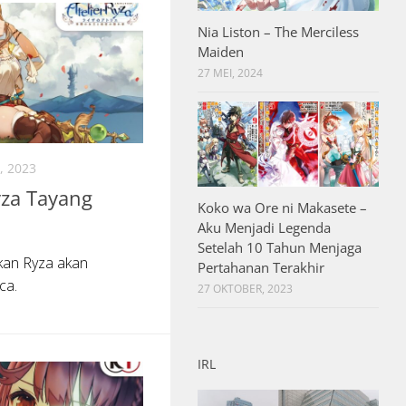
Nia Liston – The Merciless
Maiden
27 MEI, 2024
, 2023
yza Tayang
Koko wa Ore ni Makasete –
Aku Menjadi Legenda
Setelah 10 Tahun Menjaga
kan Ryza akan
Pertahanan Terakhir
ca.
27 OKTOBER, 2023
IRL