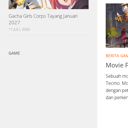
Gacha Girls Corps Tayang Januari
2027
11 JULI, 2026
GAME
BERITA GA
Movie P
Sebuah movi
Tecmo. Mo
dengan pet
dan perkena