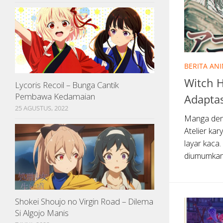
BERITA AN
Witch H
Lycoris Recoil – Bunga Cantik
Pembawa Kedamaian
Adapta
25 AGUSTUS, 2022
Manga deng
Atelier k
layar kaca.
diumumkan 
Shokei Shoujo no Virgin Road – Dilema
Si Algojo Manis