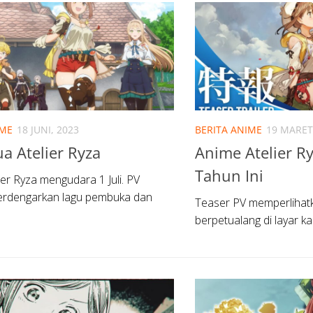
IME
18 JUNI, 2023
BERITA ANIME
19 MARET
a Atelier Ryza
Anime Atelier R
Tahun Ini
ier Ryza mengudara 1 Juli. PV
erdengarkan lagu pembuka dan
Teaser PV memperlihat
berpetualang di layar ka