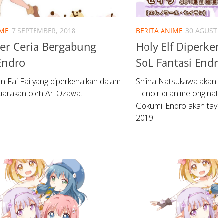
IME
7 SEPTEMBER, 2018
BERITA ANIME
30 AGUST
er Ceria Bergabung
Holy Elf Diperk
Endro
SoL Fantasi End
liran Fai-Fai yang diperkenalkan dalam
Shiina Natsukawa akan
suarakan oleh Ari Ozawa.
Elenoir di anime origina
Gokumi. Endro akan tay
2019.