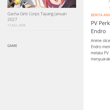
Gacha Girls Corps Tayang Januari
BERITA AN
2027
PV Perk
11 JULI, 2026
Endro
Anime slice
GAME
Endro mem
melalui PV
menyuaraka