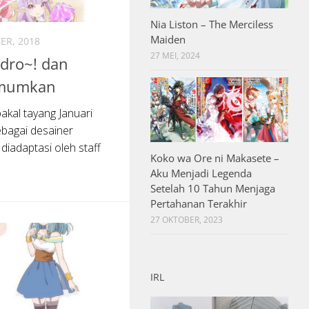
Nia Liston – The Merciless
Maiden
ER, 2018
27 MEI, 2024
ndro~! dan
umumkan
bakal tayang Januari
ebagai desainer
diadaptasi oleh staff
Koko wa Ore ni Makasete –
Aku Menjadi Legenda
Setelah 10 Tahun Menjaga
Pertahanan Terakhir
27 OKTOBER, 2023
IRL