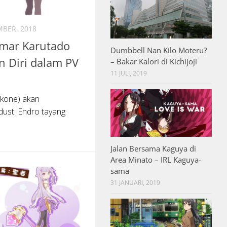
MBER, 2018
emar Karutado
Dumbbell Nan Kilo Moteru?
 Diri dalam PV
– Bakar Kalori di Kichijoji
11 JULI, 2019
ekone) akan
ust. Endro tayang
Jalan Bersama Kaguya di
Area Minato – IRL Kaguya-
sama
31 JANUARI, 2019