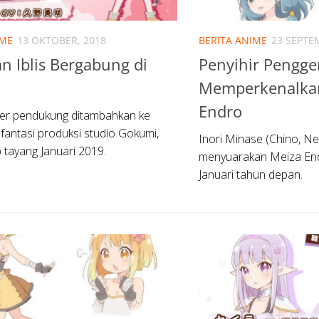
IME
13 OKTOBER, 2018
BERITA ANIME
23 SEPTE
an Iblis Bergabung di
Penyihir Pengg
Memperkenalkan
Endro
ter pendukung ditambahkan ke
fantasi produksi studio Gokumi,
Inori Minase (Chino, N
p tayang Januari 2019.
menyuarakan Meiza End
Januari tahun depan.