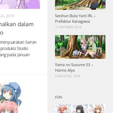
Seishun Buta Yarō IRL –
US, 2018
Prefektur Kanagawa
enalkan dalam
12 OKTOBER, 2018
ro
 menyuarakan Seiran
l produksi Studio
ang pada Januari
Yama no Susume S3 –
Hanno Alps
9 AGUSTUS, 2018
FUN