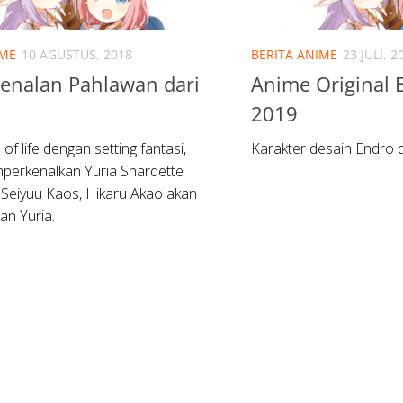
IME
10 AGUSTUS, 2018
BERITA ANIME
23 JULI, 2
enalan Pahlawan dari
Anime Original 
2019
 of life dengan setting fantasi,
Karakter desain Endro 
perkenalkan Yuria Shardette
. Seiyuu Kaos, Hikaru Akao akan
n Yuria.