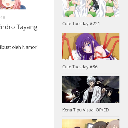
018
Cute Tuesday #221
Endro Tayang
dibuat oleh Namori.
Cute Tuesday #86
Kena Tipu Visual OP/ED