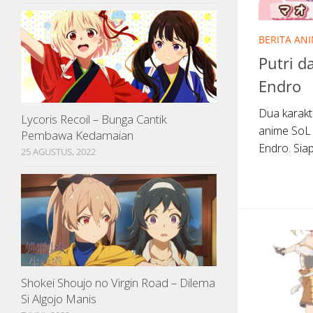
BERITA AN
Putri d
Endro
Dua karak
Lycoris Recoil – Bunga Cantik
anime SoL 
Pembawa Kedamaian
Endro. Sia
25 AGUSTUS, 2022
Shokei Shoujo no Virgin Road – Dilema
Si Algojo Manis