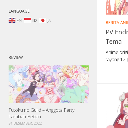
LANGUAGE
EN
ID
JA
BERITA AN
PV End
Tema
Anime orig
REVIEW
tayang 12 J
Futoku no Guild – Anggota Party
Tambah Beban
31 DESEMBER, 2022