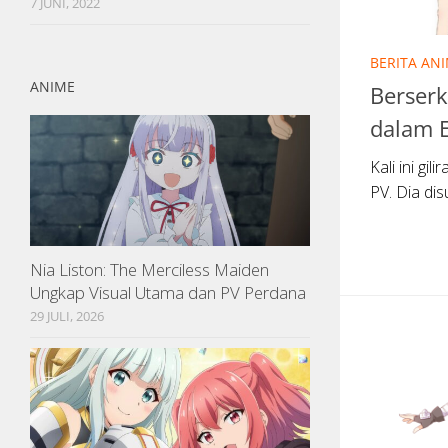
7 JUNI, 2022
BERITA AN
ANIME
Berserk
dalam 
Kali ini gi
PV. Dia di
Nia Liston: The Merciless Maiden
Ungkap Visual Utama dan PV Perdana
29 JULI, 2026