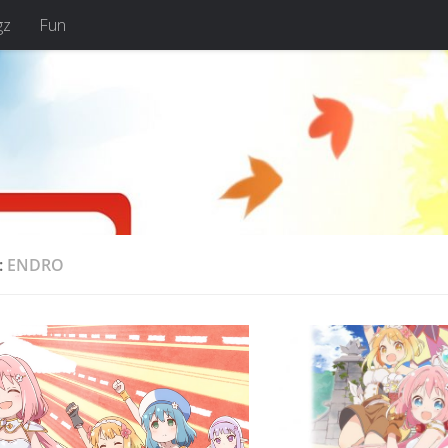
gz
Fun
:
ENDRO