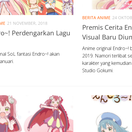
BERITA ANIME
24 OKTOB
IME
21 NOVEMBER, 2018
Premis Cerita E
ro~! Perdengarkan Lagu
Visual Baru Di
Anime original Endro~! 
inal SoL fantasi Endro~! akan
2019. Namori terlibat s
anuari.
karakter yang kemudian 
Studio Gokumi.