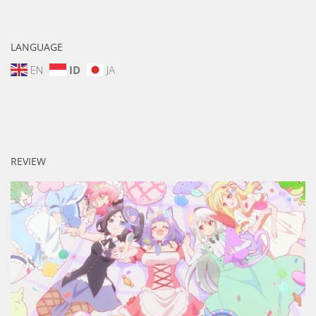
LANGUAGE
EN
ID
JA
REVIEW