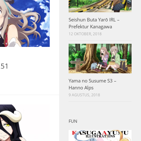
Seishun Buta Yarō IRL –
Prefektur Kanagawa
12 OKTOBER, 2018
251
Yama no Susume S3 –
Hanno Alps
9 AGUSTUS, 2018
FUN