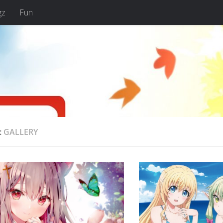
gz
Fun
:
GALLERY