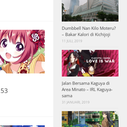
Dumbbell Nan Kilo Moteru?
– Bakar Kalori di Kichijoji
11 JULI, 2019
Jalan Bersama Kaguya di
253
Area Minato – IRL Kaguya-
sama
31 JANUARI, 2019