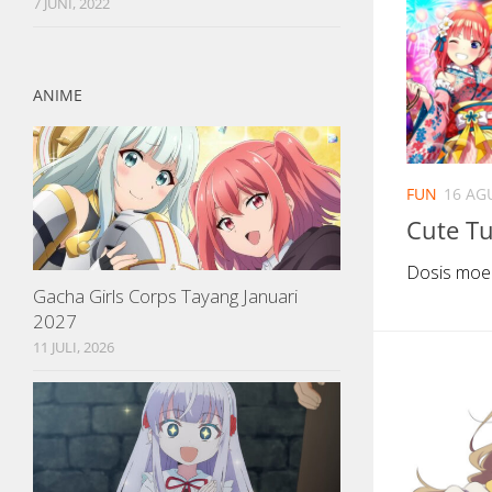
7 JUNI, 2022
ANIME
FUN
16 AG
Cute T
Dosis moe
Gacha Girls Corps Tayang Januari
2027
11 JULI, 2026