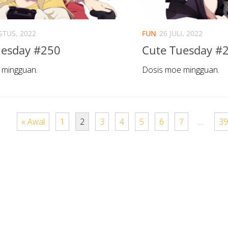
STUS, 2022
FUN
26 JULI, 2022
uesday #250
Cute Tuesday #
 mingguan.
Dosis moe mingguan.
« Awal
1
2
3
4
5
6
7
…
39