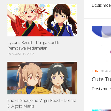
Dosis moe
Lycoris Recoil – Bunga Cantik
Pembawa Kedamaian
25 AGUSTUS, 2022
FUN
30 AG
Cute T
Dosis moe
Shokei Shoujo no Virgin Road – Dilema
Si Algojo Manis