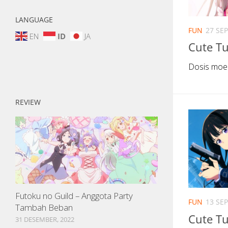
LANGUAGE
FUN
27 SE
EN
ID
JA
Cute T
Dosis moe
REVIEW
Futoku no Guild – Anggota Party
FUN
13 SE
Tambah Beban
Cute T
31 DESEMBER, 2022