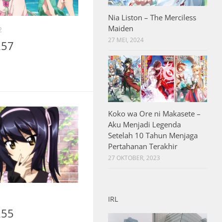
Nia Liston – The Merciless
Maiden
2
27 MEI, 2024
257
Koko wa Ore ni Makasete –
Aku Menjadi Legenda
Setelah 10 Tahun Menjaga
Pertahanan Terakhir
27 OKTOBER, 2023
IRL
255