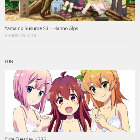
Yama no Susume S3 – Hanno Alps
9 AGUSTUS, 2018
FUN
Cute Tuesday #236