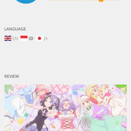
LANGUAGE
EN
ID
JA
REVIEW