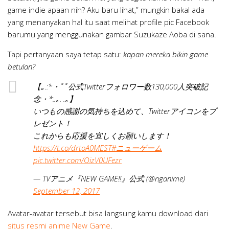
game indie apaan nih? Aku baru lihat,” mungkin bakal ada
yang menanyakan hal itu saat melihat profile pic Facebook
barumu yang menggunakan gambar Suzukaze Aoba di sana.
Tapi pertanyaan saya tetap satu:
kapan mereka bikin game
betulan?
【｡.:*・ﾟﾟ公式Twitterフォロワー数130,000人突破記
念・*:.｡. .｡】
いつもの感謝の気持ちを込めて、Twitterアイコンをプ
レゼント！
これからも応援を宜しくお願いします！
https://t.co/drtoA0MEST
#ニューゲーム
pic.twitter.com/OizV0UFezr
— TVアニメ『NEW GAME!!』公式 (@nganime)
September 12, 2017
Avatar-avatar tersebut bisa langsung kamu download dari
situs resmi anime New Game
.