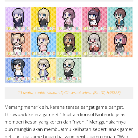
13 avatar cantik, silakan dipilih sesuai selera. (Pic: ST, H/NG2P)
Memang menarik sih, karena terasa sangat game banget.
Throwback ke era game 8-16 bit ala konsol Nintendo jelas
memberi kesan yang keren dan “nyeni.” Menggunakannya
pun mungkin akan membuatmu kelihatan seperti anak gamer
betulan, jika game bukan hal yang begitu kamu minati. “Wah,